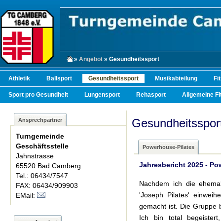
»
Angebot
» Gesundheitssport
Athletik
Ballsport
Gesundheitssport
Musikabteilung
Fi
Sport pro Gesundheit
Lungensport
Rehasport
Allgemeine Fi
Gesundheitsspor
Ansprechpartner
Turngemeinde
Geschäftsstelle
Powerhouse-Pilates
Jahnstrasse
Jahresbericht 2025 - Po
65520 Bad Camberg
Tel.: 06434/7547
Nachdem ich die ehemali
FAX: 06434/909903
'Joseph Pilates' einweih
EMail:
gemacht ist. Die Gruppe b
Ich bin total begeiste