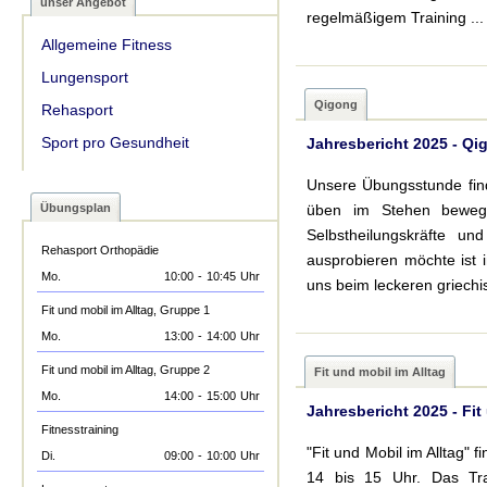
unser Angebot
regelmäßigem Training ...
Allgemeine Fitness
Lungensport
Qigong
Rehasport
Sport pro Gesundheit
Jahresbericht 2025 - Qi
Unsere Übungsstunde fin
Übungsplan
üben im Stehen bewegt
Selbstheilungskräfte u
Rehasport Orthopädie
ausprobieren möchte ist
Mo.
10:00
-
10:45
Uhr
uns beim leckeren griechi
Fit und mobil im Alltag, Gruppe 1
Mo.
13:00
-
14:00
Uhr
Fit und mobil im Alltag, Gruppe 2
Fit und mobil im Alltag
Mo.
14:00
-
15:00
Uhr
Jahresbericht 2025 - Fit
Fitnesstraining
"Fit und Mobil im Alltag" 
Di.
09:00
-
10:00
Uhr
14 bis 15 Uhr. Das Trai