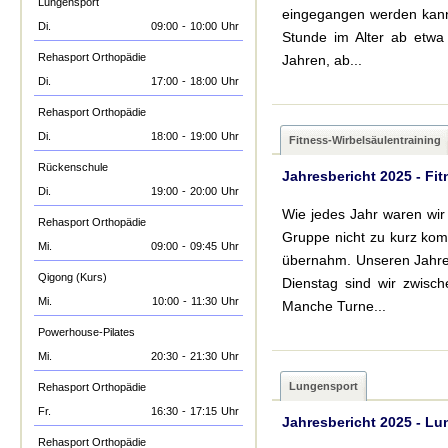
Lungensport
eingegangen werden kann.
Di.
09:00
-
10:00
Uhr
Stunde im Alter ab etwa
Rehasport Orthopädie
Jahren, ab...
Di.
17:00
-
18:00
Uhr
Rehasport Orthopädie
Di.
18:00
-
19:00
Uhr
Fitness-Wirbelsäulentraining
Rückenschule
Jahresbericht 2025 - Fi
Di.
19:00
-
20:00
Uhr
Wie jedes Jahr waren wir 
Rehasport Orthopädie
Gruppe nicht zu kurz kom
Mi.
09:00
-
09:45
Uhr
übernahm. Unseren Jahres
Qigong (Kurs)
Dienstag sind wir zwisc
Mi.
10:00
-
11:30
Uhr
Manche Turne...
Powerhouse-Pilates
Mi.
20:30
-
21:30
Uhr
Lungensport
Rehasport Orthopädie
Fr.
16:30
-
17:15
Uhr
Jahresbericht 2025 - L
Rehasport Orthopädie