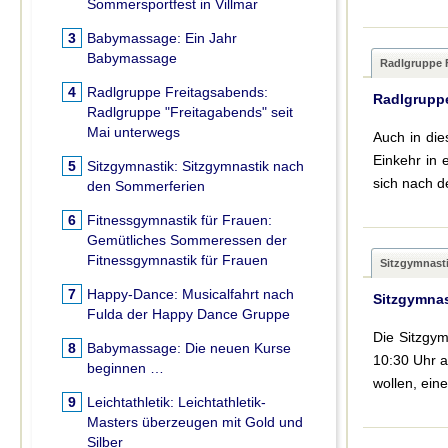
Sommersportfest in Villmar
3
Babymassage:
Ein Jahr
Babymassage
Radlgruppe 
4
Radlgruppe Freitagsabends:
Radlgruppe
Radlgruppe "Freitagabends" seit
Mai unterwegs
Auch in die
Einkehr in 
5
Sitzgymnastik:
Sitzgymnastik nach
sich nach d
den Sommerferien
6
Fitnessgymnastik für Frauen:
Gemütliches Sommeressen der
Fitnessgymnastik für Frauen
Sitzgymnast
7
Happy-Dance:
Musicalfahrt nach
Sitzgymnas
Fulda der Happy Dance Gruppe
Die Sitzgym
8
Babymassage:
Die neuen Kurse
10:30 Uhr a
beginnen …
wollen, ein
9
Leichtathletik:
Leichtathletik-
Masters überzeugen mit Gold und
Silber