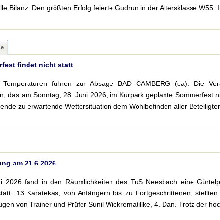
lle Bilanz. Den größten Erfolg feierte Gudrun in der Altersklasse W55. 
de
est findet nicht statt
e Temperaturen führen zur Absage BAD CAMBERG (ca). Die Vera
n, das am Sonntag, 28. Juni 2026, im Kurpark geplante Sommerfest ni
de zu erwartende Wettersituation dem Wohlbefinden aller Beteiligten ni
ung am 21.6.2026
i 2026 fand in den Räumlichkeiten des TuS Neesbach eine Gürtel
tatt. 13 Karatekas, von Anfängern bis zu Fortgeschrittenen, stellt
Augen von Trainer und Prüfer Sunil Wickrematillke, 4. Dan. Trotz der 