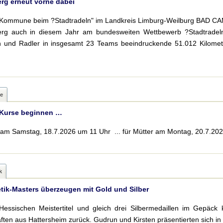
g erneut vorne dabei
 Kommune beim ?Stadtradeln" im Landkreis Limburg-Weilburg BAD CAM
g auch in diesem Jahr am bundesweiten Wettbewerb ?Stadtradeln"
n und Radler in insgesamt 23 Teams beeindruckende 51.012 Kilomet
e
 Kurse beginnen …
er am Samstag, 18.7.2026 um 11 Uhr ... für Mütter am Montag, 20.7.2
k
etik-Masters überzeugen mit Gold und Silber
Hessischen Meistertitel und gleich drei Silbermedaillen im Gepäck
ften aus Hattersheim zurück. Gudrun und Kirsten präsentierten sich in