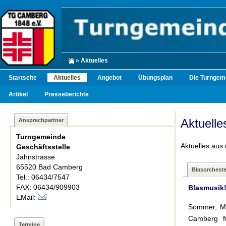
» Aktuelles
Startseite
Aktuelles
Angebot
Übungsplan
Die Turngem
Artikel
Presseberichte
Aktuelle
Ansprechpartner
Turngemeinde
Aktuelles aus 
Geschäftsstelle
Jahnstrasse
65520 Bad Camberg
Blasorcheste
Tel.: 06434/7547
FAX: 06434/909903
Blasmusik!
EMail:
Sommer, Mu
Camberg fü
Termine