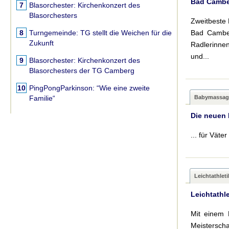
Bad Camber
7
Blasorchester:
Kirchenkonzert des
Blasorchesters
Zweitbeste
8
Turngemeinde:
TG stellt die Weichen für die
Bad Camber
Zukunft
Radlerinne
und...
9
Blasorchester:
Kirchenkonzert des
Blasorchesters der TG Camberg
10
PingPongParkinson:
“Wie eine zweite
Familie“
Babymassag
Die neuen
... für Vät
Leichtathleti
Leichtathl
Mit einem 
Meisterscha