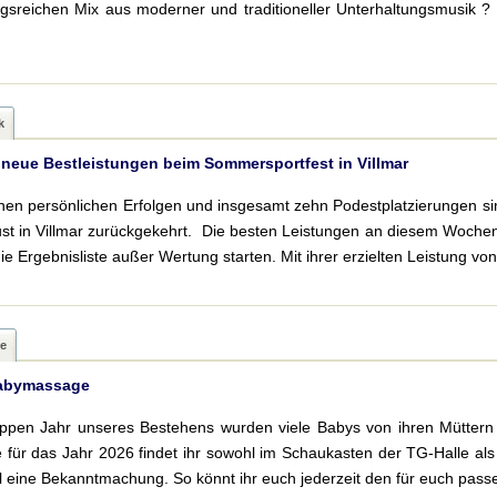
sreichen Mix aus moderner und traditioneller Unterhaltungsmusik ? 
k
 neue Bestleistungen beim Sommersportfest in Villmar
chen persönlichen Erfolgen und insgesamt zehn Podestplatzierungen s
st in Villmar zurückgekehrt. Die besten Leistungen an diesem Wochen
die Ergebnisliste außer Wertung starten. Mit ihrer erzielten Leistung vo
e
Babymassage
ppen Jahr unseres Bestehens wurden viele Babys von ihren Müttern 
 für das Jahr 2026 findet ihr sowohl im Schaukasten der TG-Halle a
l eine Bekanntmachung. So könnt ihr euch jederzeit den für euch p