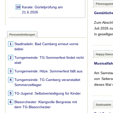
Fitnessgymna
10
Karate:
Gürtelprüfung am
21.6.2026
Gemütlich
Zum Abschlu
Juli 2026 
in gesellig
Pressemitteilungen
1
Stadtradeln:
Bad Camberg erneut vorne
dabei
Happy-Danc
2
Turngemeinde:
TG-Sommerfest findet nicht
statt
Musicalfah
3
Turngemeinde:
Hitze: Sommerfest fällt aus
Am Samstag
von Selter
4
Turngemeinde:
TG Camberg veranstaltet
dieses Mal 
Sommerzeltlager
5
TG-Jugend:
Selbstverteidigung für Kinder
6
Blasorchester:
Klangvolle Bergreise mit
Stadtradeln
dem TG-Blasorchester