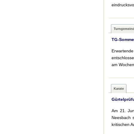
eindrucksvo
Turngemein
TG-Sommerf
Erwartend
entschlosse
am Wochenen
Karate
Gürtelprüf
Am 21. Jun
Neesbach s
kritischen 