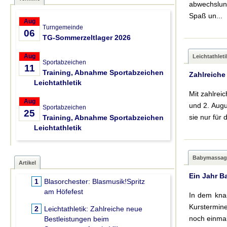
abwechslung
Spaß un...
Aug
Turngemeinde
06
TG-Sommerzeltlager 2026
Aug
Leichtathleti
Sportabzeichen
11
Training, Abnahme Sportabzeichen
Zahlreiche
Leichtathletik
Mit zahlrei
Aug
und 2. Augu
Sportabzeichen
25
sie nur für 
Training, Abnahme Sportabzeichen
Leichtathletik
Babymassag
Artikel
Ein Jahr 
1
Blasorchester:
Blasmusik!Spritz
am Höfefest
In dem kna
Kurstermine
2
Leichtathletik:
Zahlreiche neue
noch einma
Bestleistungen beim