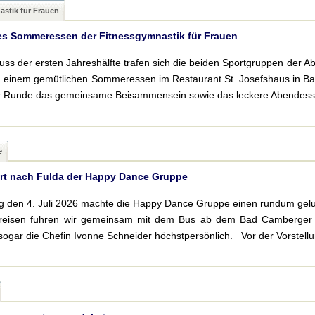
stik für Frauen
es Sommeressen der Fitnessgymnastik für Frauen
ss der ersten Jahreshälfte trafen sich die beiden Sportgruppen der Ab
zu einem gemütlichen Sommeressen im Restaurant St. Josefshaus in 
er Runde das gemeinsame Beisammensein sowie das leckere Abendesse
e
rt nach Fulda der Happy Dance Gruppe
 den 4. Juli 2026 machte die Happy Dance Gruppe einen rundum gelu
sreisen fuhren wir gemeinsam mit dem Bus ab dem Bad Camberger B
sogar die Chefin Ivonne Schneider höchstpersönlich. Vor der Vorstellun