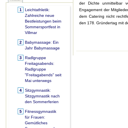
der Dichte unmittelbar 
1
Leichtathletik:
Engagement der Mitglieder
Zahlreiche neue
dem Catering nicht recht
Bestleistungen beim
den 178. Gründertag mit de
Sommersportfest in
Villmar
2
Babymassage:
Ein
Jahr Babymassage
3
Radlgruppe
Freitagsabends:
Radlgruppe
"Freitagabends" seit
Mai unterwegs
4
Sitzgymnastik:
Sitzgymnastik nach
den Sommerferien
5
Fitnessgymnastik
für Frauen:
Gemütliches