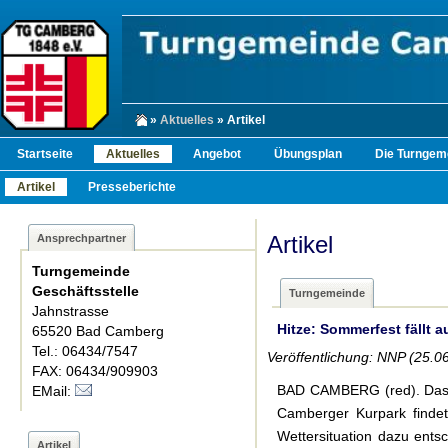
»
Aktuelles
» Artikel
Startseite
Aktuelles
Angebot
Übungsplan
Die Turngem
Artikel
Presseberichte
Artikel
Ansprechpartner
Turngemeinde
Geschäftsstelle
Turngemeinde
Jahnstrasse
Hitze: Sommerfest fällt a
65520 Bad Camberg
Tel.: 06434/7547
Veröffentlichung: NNP (25.0
FAX: 06434/909903
BAD CAMBERG (red). Das 
EMail:
Camberger Kurpark findet 
Wettersituation dazu ents
Artikel