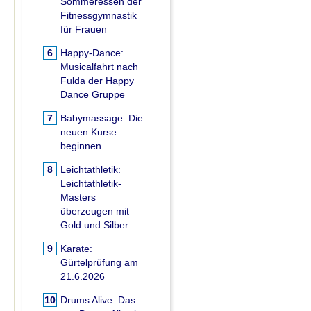
Sommeressen der
Fitnessgymnastik
für Frauen
6
Happy-Dance:
Musicalfahrt nach
Fulda der Happy
Dance Gruppe
7
Babymassage:
Die
neuen Kurse
beginnen …
8
Leichtathletik:
Leichtathletik-
Masters
überzeugen mit
Gold und Silber
9
Karate:
Gürtelprüfung am
21.6.2026
10
Drums Alive:
Das