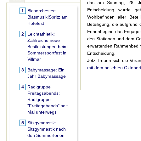
das am Sonntag, 28. Ju
Entscheidung wurde ge
1
Blasorchester:
Blasmusik!Spritz am
Wohlbefinden aller Betei
Höfefest
Beteiligung, die aufgrund 
Ferienbeginn das Engagem
2
Leichtathletik:
den Stationen und dem Cat
Zahlreiche neue
erwartenden Rahmenbedingu
Bestleistungen beim
Sommersportfest in
Entscheidung.
Villmar
Jetzt freuen sich die Ver
mit dem beliebten Oktober
3
Babymassage:
Ein
Jahr Babymassage
4
Radlgruppe
Freitagsabends:
Radlgruppe
"Freitagabends" seit
Mai unterwegs
5
Sitzgymnastik:
Sitzgymnastik nach
den Sommerferien