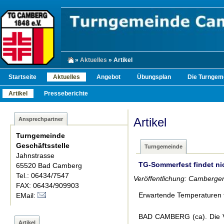
»
Aktuelles
» Artikel
Startseite
Aktuelles
Angebot
Übungsplan
Die Turngem
Artikel
Presseberichte
Artikel
Ansprechpartner
Turngemeinde
Geschäftsstelle
Turngemeinde
Jahnstrasse
TG-Sommerfest findet nic
65520 Bad Camberg
Tel.: 06434/7547
Veröffentlichung: Camberger
FAX: 06434/909903
Erwartende Temperaturen 
EMail:
BAD CAMBERG (ca). Die V
Artikel