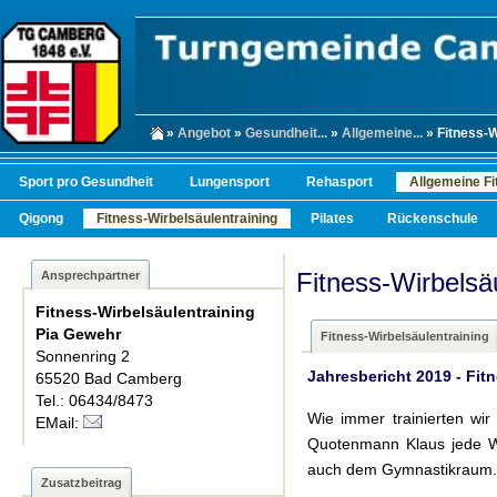
»
Angebot
»
Gesundheit...
»
Allgemeine...
» Fitness-W
Sport pro Gesundheit
Lungensport
Rehasport
Allgemeine Fi
Qigong
Fitness-Wirbelsäulentraining
Pilates
Rückenschule
Fitness-Wirbelsäu
Ansprechpartner
Fitness-Wirbelsäulentraining
Pia Gewehr
Fitness-Wirbelsäulentraining
Sonnenring 2
Jahresbericht 2019 - Fit
65520 Bad Camberg
Tel.: 06434/8473
Wie immer trainierten wi
EMail:
Quotenmann Klaus jede W
auch dem Gymnastikraum.
Zusatzbeitrag