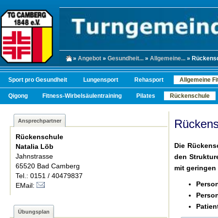
»
Angebot
»
Gesundheit...
»
Allgemeine...
» Rückens
Sport pro Gesundheit
Lungensport
Rehasport
Allgemeine Fi
Qigong
Fitness-Wirbelsäulentraining
Pilates
Rückenschule
Rückens
Ansprechpartner
Rückenschule
Die Rückensc
Natalia Löb
Jahnstrasse
den Struktur
65520 Bad Camberg
mit geringe
Tel.: 0151 / 40479837
Person
EMail:
Perso
Patie
Übungsplan