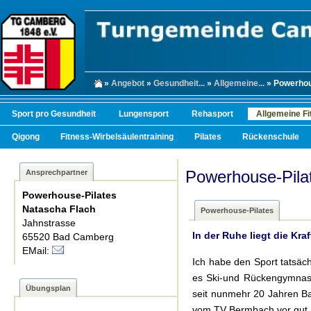
»
Angebot
»
Gesundheit...
»
Allgemeine...
» Powerhou
Sport pro Gesundheit
Lungensport
Rehasport
Allgemeine Fi
Qigong
Fitness-Wirbelsäulentraining
Pilates
Rückenschule
Powerhouse-Pila
Ansprechpartner
Powerhouse-Pilates
Natascha Flach
Powerhouse-Pilates
Jahnstrasse
In der Ruhe liegt die Kraf
65520 Bad Camberg
EMail:
Ich habe den Sport tatsäc
es Ski-und Rückengymnasti
Übungsplan
seit nunmehr 20 Jahren Bal
vom TV Bermbach vor gut 1