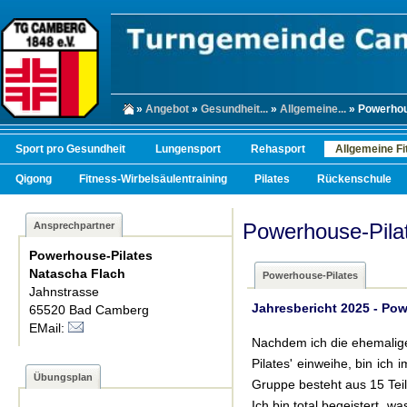
»
Angebot
»
Gesundheit...
»
Allgemeine...
» Powerhou
Sport pro Gesundheit
Lungensport
Rehasport
Allgemeine Fi
Qigong
Fitness-Wirbelsäulentraining
Pilates
Rückenschule
Powerhouse-Pila
Ansprechpartner
Powerhouse-Pilates
Natascha Flach
Powerhouse-Pilates
Jahnstrasse
Jahresbericht 2025 - Po
65520 Bad Camberg
EMail:
Nachdem ich die ehemalige
Pilates' einweihe, bin ich 
Übungsplan
Gruppe besteht aus 15 Teil
Ich bin total begeistert, 