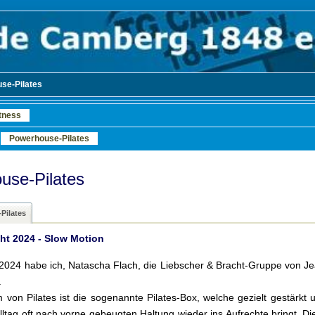
se-Pilates
tness
Powerhouse-Pilates
use-Pilates
Pilates
ht 2024 - Slow Motion
 2024 habe ich, Natascha Flach, die Liebscher & Bracht-Gruppe von 
n.
 von Pilates ist die sogenannte Pilates-Box, welche gezielt gestär
lltag oft nach vorne gebeugten Haltung wieder ins Aufrechte bringt. Di