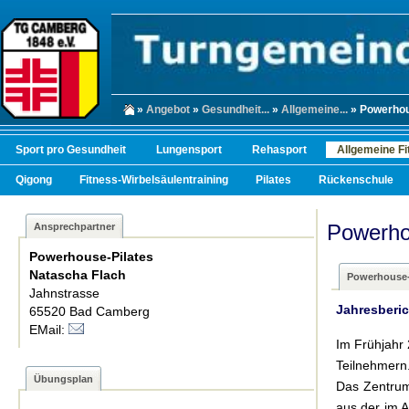
»
Angebot
»
Gesundheit...
»
Allgemeine...
» Powerhou
Sport pro Gesundheit
Lungensport
Rehasport
Allgemeine Fi
Qigong
Fitness-Wirbelsäulentraining
Pilates
Rückenschule
Powerho
Ansprechpartner
Powerhouse-Pilates
Natascha Flach
Powerhouse-
Jahnstrasse
Jahresberic
65520 Bad Camberg
EMail:
Im Frühjahr
Teilnehmer
Übungsplan
Das Zentrum
aus der im A