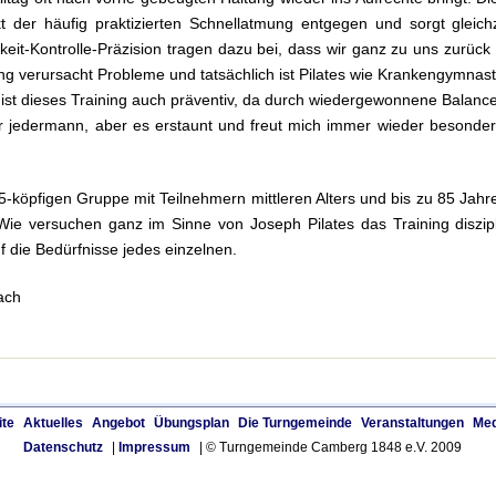
t der häufig praktizierten Schnellatmung entgegen und sorgt gleichz
it-Kontrolle-Präzision tragen dazu bei, dass wir ganz zu uns zurück 
ng verursacht Probleme und tatsächlich ist Pilates wie Krankengymnas
t ist dieses Training auch präventiv, da durch wiedergewonnene Balan
 für jedermann, aber es erstaunt und freut mich immer wieder besond
15-köpfigen Gruppe mit Teilnehmern mittleren Alters und bis zu 85 J
ie versuchen ganz im Sinne von Joseph Pilates das Training diszipli
f die Bedürfnisse jedes einzelnen.
ach
ite
Aktuelles
Angebot
Übungsplan
Die Turngemeinde
Veranstaltungen
Med
Datenschutz
|
Impressum
| © Turngemeinde Camberg 1848 e.V. 2009