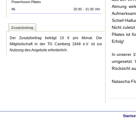
Powerhouse-Pilates
Atmung wirk
Mi.
20:30
-
21:30
Uhr
Aufmerksamke
Schief-Haltu
Nicht zuletz
Zusatzbeitrag
Pilates ist
Der Zusatzbeitrag beträgt 10 € pro Monat. Die
Erfolg!
Mitgliedschaft in der TG Camberg 1848 e.V. ist zur
Nutzung des Angebots erforderlich.
In unserer 
umgesetzt. W
Rücksicht au
Natascha Fl
Startse