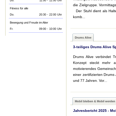
Do.
11:00
-
12:00
Uhr
die Zielgruppe. Vormitta
Fitness für alle
Der Stuhl dient als Hal
Do.
20:30
-
22:00
Uhr
komb...
Bewegung und Freude im Alter
Fr.
09:00
-
10:00
Uhr
Drums Alive
3-teiliges Drums Alive
Drums Alive verbindet T
Konzept steckt mehr a
motivierendes Gemeinschaf
einer zertifizierten Drums
und 77 Jahren. Vor...
Mobil bleiben & Mobil werden
Jahresbericht 2025 - Mo