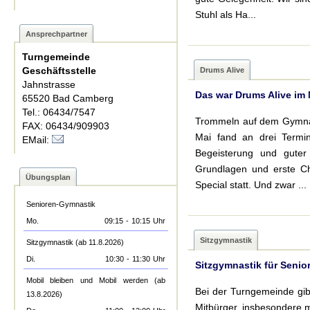
Stuhl als Ha...
Ansprechpartner
Turngemeinde
Geschäftsstelle
Drums Alive
Jahnstrasse
Das war Drums Alive im 
65520 Bad Camberg
Tel.: 06434/7547
Trommeln auf dem Gymnast
FAX: 06434/909903
Mai fand an drei Termin
EMail:
Begeisterung und guter
Grundlagen und erste Ch
Übungsplan
Special statt. Und zwar ...
Senioren-Gymnastik
Mo.
09:15
-
10:15
Uhr
Sitzgymnastik
Sitzgymnastik (ab 11.8.2026)
Di.
10:30
-
11:30
Uhr
Sitzgymnastik für Senio
Mobil bleiben und Mobil werden (ab
Bei der Turngemeinde gib
13.8.2026)
Mitbürger, insbesondere m