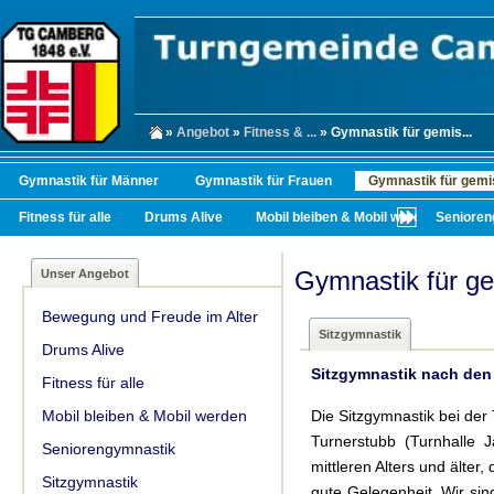
»
Angebot
»
Fitness & ...
» Gymnastik für gemis...
Gymnastik für Männer
Gymnastik für Frauen
Gymnastik für gemi
Fitness für alle
Drums Alive
Mobil bleiben & Mobil werden
Senioren
Gymnastik für g
Unser Angebot
Bewegung und Freude im Alter
Sitzgymnastik
Drums Alive
Sitzgymnastik nach den
Fitness für alle
Mobil bleiben & Mobil werden
Die Sitzgymnastik bei der
Turnerstubb (Turnhalle
Seniorengymnastik
mittleren Alters und älte
Sitzgymnastik
gute Gelegenheit. Wir si