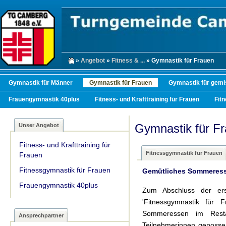
»
Angebot
»
Fitness & ...
» Gymnastik für Frauen
Gymnastik für Männer
Gymnastik für Frauen
Gymnastik für gemi
Frauengymnastik 40plus
Fitness- und Krafttraining für Frauen
Fit
Gymnastik für F
Unser Angebot
Fitness- und Krafttraining für
Fitnessgymnastik für Frauen
Frauen
Fitnessgymnastik für Frauen
Gemütliches Sommeresse
Frauengymnastik 40plus
Zum Abschluss der erst
'Fitnessgymnastik für
Sommeressen im Rest
Ansprechpartner
Teilnehmerinnen genosse