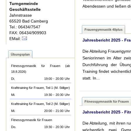
Turngemeinde
Abendessen und ließen di
Geschäftsstelle
Jahnstrasse
65520 Bad Camberg
Tel.: 06434/7547
Frauengymnastik 40plus
FAX: 06434/909903
EMail:
Jahresbericht 2025 - F
Die Abteilung Frauengymna
Übungsplan
Seniorinnen im Alter zwi
Durchführung der Übung
Fitnessgymnastik für Frauen (ab
Training findet wöchentl
18.8.2026)
statt. In...
Di.
19:00
-
20:00
Uhr
Krafttraining für Frauen, Teil 1 (M. Stillger)
Mi.
19:30
-
20:30
Uhr
Fitnessgymnastik für Frauen
Krafttraining für Frauen, Teil 2 (M. Stillger)
Mi.
20:00
-
21:00
Uhr
Jahresbericht 2025 - Fi
Fitnessgymnastik für Frauen
Die Abteilung, mit ihren r
Do.
19:30
-
20:30
Uhr
wöchentlich zwei Gymn