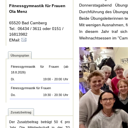
Donnerstagabend Übungs
Fitnessgymnastik für Frauen
Ola Menz
Durchführung des Übungs
Beide Übungsleiterinnen te
65520 Bad Camberg
Mit wenigen Ausnahmen, fi
Tel.: 06434 / 3611 oder 0151 /
In diesem Jahr traf si
16813982
Weihnachtsessen im "Camb
EMail:
Übungsplan
Fitnessgymnastik für Frauen (ab
18.8.2026)
Di.
19:00
-
20:00
Uhr
Fitnessgymnastik für Frauen
Do.
19:30
-
20:30
Uhr
Zusatzbeitrag
Der Zusatzbeitrag beträgt 50 € pro
Jahr. Die Mitgliedschaft in der TG