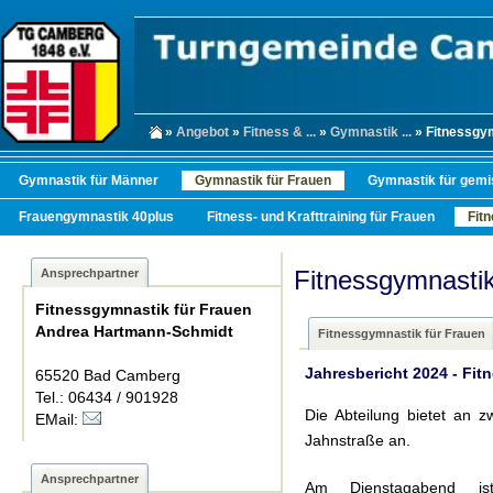
»
Angebot
»
Fitness & ...
»
Gymnastik ...
» Fitnessgym
Gymnastik für Männer
Gymnastik für Frauen
Gymnastik für gemi
Frauengymnastik 40plus
Fitness- und Krafttraining für Frauen
Fit
Fitnessgymnastik
Ansprechpartner
Fitnessgymnastik für Frauen
Andrea Hartmann-Schmidt
Fitnessgymnastik für Frauen
Jahresbericht 2024 - Fit
65520 Bad Camberg
Tel.: 06434 / 901928
Die Abteilung bietet an 
EMail:
Jahnstraße an.
Ansprechpartner
Am Dienstagabend 