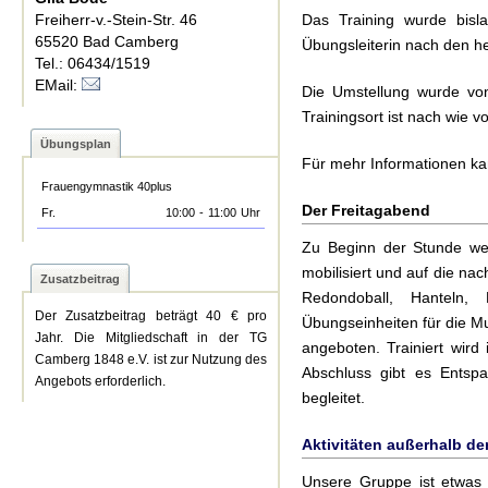
Freiherr-v.-Stein-Str. 46
Das Training wurde bis
65520 Bad Camberg
Übungsleiterin nach den he
Tel.: 06434/1519
EMail:
Die Umstellung wurde vo
Trainingsort ist nach wie v
Übungsplan
Für mehr Informationen ka
Frauengymnastik 40plus
Der Freitagabend
Fr.
10:00
-
11:00
Uhr
Zu Beginn der Stunde wer
mobilisiert und auf die na
Zusatzbeitrag
Redondoball, Hanteln,
Der Zusatzbeitrag beträgt 40 € pro
Übungseinheiten für die Mus
Jahr. Die Mitgliedschaft in der TG
angeboten. Trainiert wir
Camberg 1848 e.V. ist zur Nutzung des
Abschluss gibt es Entsp
Angebots erforderlich.
begleitet.
Aktivitäten außerhalb d
Unsere Gruppe ist etwas