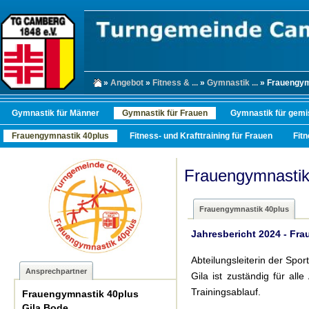
»
Angebot
»
Fitness & ...
»
Gymnastik ...
» Frauengym
Gymnastik für Männer
Gymnastik für Frauen
Gymnastik für gemi
Frauengymnastik 40plus
Fitness- und Krafttraining für Frauen
Fit
Frauengymnastik
Frauengymnastik 40plus
Jahresbericht 2024 - Fr
Abteilungsleiterin der Spo
Ansprechpartner
Gila ist zuständig für all
Trainingsablauf.
Frauengymnastik 40plus
Gila Bode