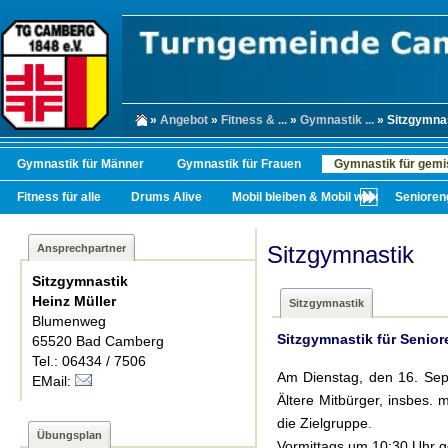
»
Angebot
»
Fitness & ...
»
Gymnastik ...
» Sitzgymna
Gymnastik für Männer
Gymnastik für Frauen
Gymnastik für gemi
Fitness für alle
Drums Alive
Mobil bleiben & Mobil werden
Senioren
Sitzgymnastik
Ansprechpartner
Sitzgymnastik
Heinz Müller
Sitzgymnastik
Blumenweg
Sitzgymnastik für Seniore
65520 Bad Camberg
Tel.: 06434 / 7506
Am Dienstag, den 16. Sept
EMail:
Ältere Mitbürger, insbes. 
die Zielgruppe.
Übungsplan
Vormittags um 10:30 Uhr ge