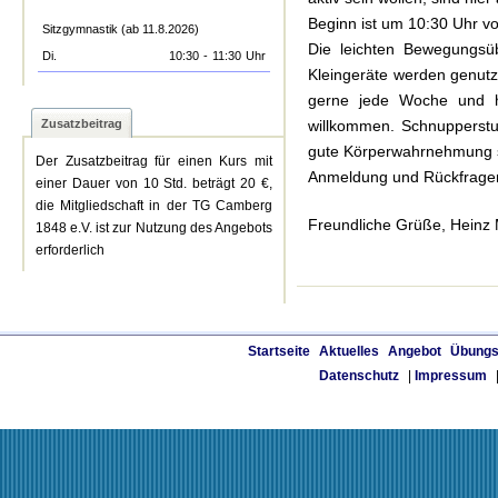
Beginn ist um 10:30 Uhr vo
Sitzgymnastik (ab 11.8.2026)
Die leichten Bewegungsü
Di.
10:30
-
11:30
Uhr
Kleingeräte werden genutzt
gerne jede Woche und ha
Zusatzbeitrag
willkommen. Schnupperstu
gute Körperwahrnehmung s
Der Zusatzbeitrag für einen Kurs mit
Anmeldung und Rückfragen
einer Dauer von 10 Std. beträgt 20 €,
die Mitgliedschaft in der TG Camberg
Freundliche Grüße, Heinz M
1848 e.V. ist zur Nutzung des Angebots
erforderlich
Startseite
Aktuelles
Angebot
Übungs
Datenschutz
|
Impressum