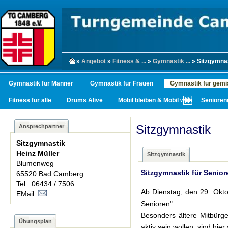
»
Angebot
»
Fitness & ...
»
Gymnastik ...
» Sitzgymna
Gymnastik für Männer
Gymnastik für Frauen
Gymnastik für gemi
Fitness für alle
Drums Alive
Mobil bleiben & Mobil werden
Senioren
Sitzgymnastik
Ansprechpartner
Sitzgymnastik
Heinz Müller
Sitzgymnastik
Blumenweg
Sitzgymnastik für Senior
65520 Bad Camberg
Tel.: 06434 / 7506
Ab Dienstag, den 29. Okto
EMail:
Senioren".
Besonders ältere Mitbürge
Übungsplan
aktiv sein wollen, sind hi