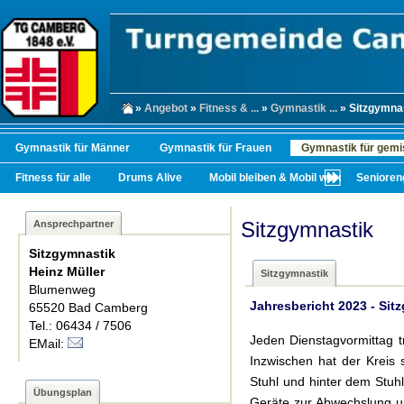
»
Angebot
»
Fitness & ...
»
Gymnastik ...
» Sitzgymna
Gymnastik für Männer
Gymnastik für Frauen
Gymnastik für gemi
Fitness für alle
Drums Alive
Mobil bleiben & Mobil werden
Senioren
Sitzgymnastik
Ansprechpartner
Sitzgymnastik
Heinz Müller
Sitzgymnastik
Blumenweg
Jahresbericht 2023 - Sit
65520 Bad Camberg
Tel.: 06434 / 7506
Jeden Dienstagvormittag t
EMail:
Inzwischen hat der Kreis
Stuhl und hinter dem Stuhl
Übungsplan
Geräte zur Abwechslung u