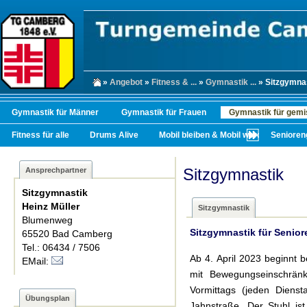
»
Angebot
»
Fitness & ...
»
Gymnastik ...
» Sitzgymna
Gymnastik für Männer
Gymnastik für Frauen
Gymnastik für gemi
Fitness für alle
Drums Alive
Mobil bleiben & Mobil werden
Senioren
Sitzgymnastik
Ansprechpartner
Sitzgymnastik
Heinz Müller
Sitzgymnastik
Blumenweg
Sitzgymnastik für Seniore
65520 Bad Camberg
Tel.: 06434 / 7506
Ab 4. April 2023 beginnt b
EMail:
mit Bewegungseinschränk
Vormittags (jeden Diens
Übungsplan
Jahnstraße. Der Stuhl is