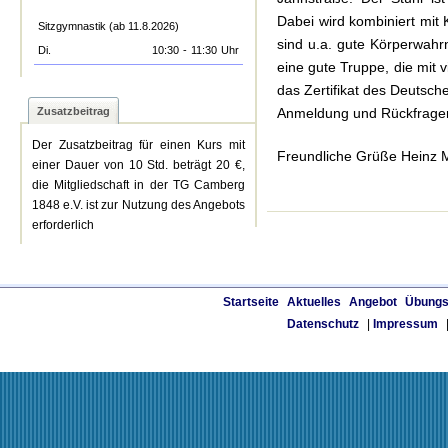
Dabei wird kombiniert mit 
Sitzgymnastik (ab 11.8.2026)
sind u.a. gute Körperwahr
Di.
10:30
-
11:30
Uhr
eine gute Truppe, die mit 
das Zertifikat des Deutsc
Zusatzbeitrag
Anmeldung und Rückfrage
Der Zusatzbeitrag für einen Kurs mit
Freundliche Grüße Heinz M
einer Dauer von 10 Std. beträgt 20 €,
die Mitgliedschaft in der TG Camberg
1848 e.V. ist zur Nutzung des Angebots
erforderlich
Startseite
Aktuelles
Angebot
Übungs
Datenschutz
|
Impressum