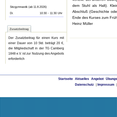
dem Stuhl als Halt). Kle
Sitzgymnastik (ab 11.8.2026)
Abschluß (Geschichte oder
Di.
10:30
-
11:30
Uhr
Ende des Kurses zum Frühs
Heinz Müller
Zusatzbeitrag
Der Zusatzbeitrag für einen Kurs mit
einer Dauer von 10 Std. beträgt 20 €,
die Mitgliedschaft in der TG Camberg
1848 e.V. ist zur Nutzung des Angebots
erforderlich
Startseite
Aktuelles
Angebot
Übungs
Datenschutz
|
Impressum