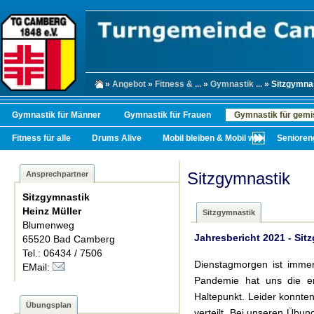
»
Angebot
»
Fitness & ...
»
Gymnastik ...
» Sitzgymna
Gymnastik für Männer
Gymnastik für Frauen
Gymnastik für gemi
Fitness für alle
Drums Alive
Mobil bleiben & Mobil werden
Senioren
Sitzgymnastik
Ansprechpartner
Sitzgymnastik
Heinz Müller
Sitzgymnastik
Blumenweg
Jahresbericht 2021 - Sit
65520 Bad Camberg
Tel.: 06434 / 7506
Dienstagmorgen ist immer
EMail:
Pandemie hat uns die en
Haltepunkt. Leider konnte
Übungsplan
verteilt. Bei unseren Übu