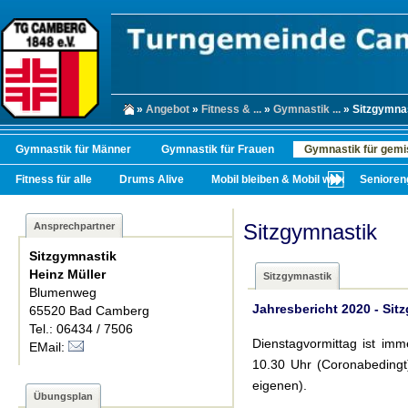
»
Angebot
»
Fitness & ...
»
Gymnastik ...
» Sitzgymna
Gymnastik für Männer
Gymnastik für Frauen
Gymnastik für gemi
Fitness für alle
Drums Alive
Mobil bleiben & Mobil werden
Senioren
Sitzgymnastik
Ansprechpartner
Sitzgymnastik
Heinz Müller
Sitzgymnastik
Blumenweg
Jahresbericht 2020 - Sit
65520 Bad Camberg
Tel.: 06434 / 7506
Dienstagvormittag ist imm
EMail:
10.30 Uhr (Coronabedingt
eigenen).
Übungsplan