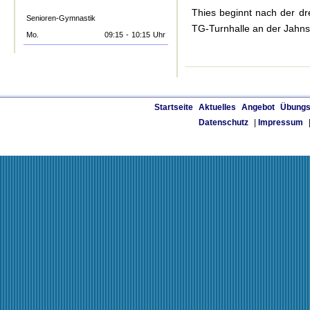
Thies beginnt nach der dr
Senioren-Gymnastik
TG-Turnhalle an der Jahnst
Mo.
09:15
-
10:15
Uhr
Startseite
Aktuelles
Angebot
Übungs
Datenschutz
|
Impressum