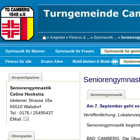
»
Angebot
»
Fitness & ...
»
Gymnastik ...
» Senioreng
Gymnastik für Männer
Gymnastik für Frauen
Gymnastik für gemi
Fitness für alle
Drums Alive
Mobil bleiben & Mobil werden
Senioren
Seniorengymnast
Ansprechpartner
Seniorengymnastik
Celine Hockstra
Seniorengymnastik
Idsteiner Strasse 18a
Am 7. September geht es
65510 Walsdorf
Tel.: 0176 / 25495437
Veröffentlichung: Lokalanze
EMail:
Seniorengymnastik beginn
Übungsplan
BAD CAMBERG. Die Übungs