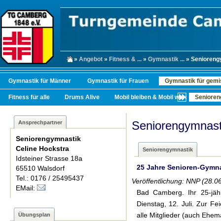
»
Angebot
»
Fitness & ...
»
Gymnastik ...
» Senioreng
Gymnastik für Männer
Gymnastik für Frauen
Gymnastik für gemi
Fitness für alle
Drums Alive
Mobil bleiben & Mobil werden
Senioren
Seniorengymnast
Ansprechpartner
Seniorengymnastik
Celine Hockstra
Seniorengymnastik
Idsteiner Strasse 18a
25 Jahre Senioren-Gymn
65510 Walsdorf
Tel.: 0176 / 25495437
Veröffentlichung: NNP (28.0
EMail:
Bad Camberg.
Ihr 25-jäh
Dienstag, 12. Juli. Zur Fe
alle Mitglieder (auch Ehe
Übungsplan