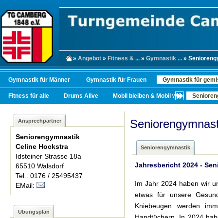
»
Angebot
»
Fitness & ...
»
Gymnastik ...
» Senioreng
Gymnastik für Männer
Gymnastik für Frauen
Gymnastik für gemi
Fitness für alle
Drums Alive
Mobil bleiben & Mobil werden
Senioren
Seniorengymnast
Ansprechpartner
Seniorengymnastik
Celine Hockstra
Seniorengymnastik
Idsteiner Strasse 18a
Jahresbericht 2024 - Se
65510 Walsdorf
Tel.: 0176 / 25495437
Im Jahr 2024 haben wir u
EMail:
etwas für unsere Gesundh
Kniebeugen werden imme
Übungsplan
Handtüchern. In 2024 haben