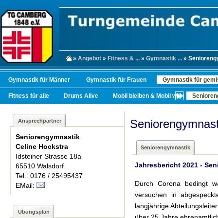
»
Angebot
»
Fitness & ...
»
Gymnastik ...
» Senioreng
Gymnastik für Männer
Gymnastik für Frauen
Gymnastik für gemi
Fitness für alle
Drums Alive
Mobil bleiben & Mobil werden
Senioren
Seniorengymnast
Ansprechpartner
Seniorengymnastik
Celine Hockstra
Seniorengymnastik
Idsteiner Strasse 18a
Jahresbericht 2021 - Se
65510 Walsdorf
Tel.: 0176 / 25495437
Durch Corona bedingt w
EMail:
versuchen in abgespeckt
langjährige Abteilungsleite
Übungsplan
über 25 Jahre ehrenamtlich