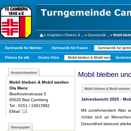
»
Angebot
»
Fitness & ...
»
Gymnastik ...
» Mobil bleib
Gymnastik für Männer
Gymnastik für Frauen
Gymnastik für gemi
Fitness für alle
Drums Alive
Mobil bleiben & Mobil werden
Senioren
Mobil bleiben un
Ansprechpartner
Mobil bleiben & Mobil werden
Ola Menz
Mobil bleiben & Mobil werden
Beethovenstrasse 5
Jahresbericht 2025 - Mob
65520 Bad Camberg
Tel.: 0151 / 16813982
Mit zunehmendem Alter wi
EMail:
richtet sich an Menschen
Gesundheit bewusst stärk
Übungsplan