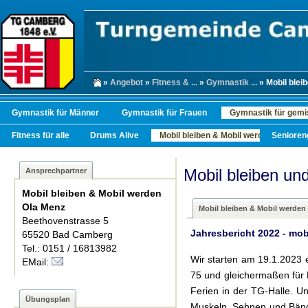
»
Angebot
»
Fitness & ...
»
Gymnastik ...
» Mobil bleib
Gymnastik für Männer
Gymnastik für Frauen
Gymnastik für gemi
Fitness für alle
Drums Alive
Mobil bleiben & Mobil werden
Senioren
Mobil bleiben un
Ansprechpartner
Mobil bleiben & Mobil werden
Ola Menz
Mobil bleiben & Mobil werden
Beethovenstrasse 5
Jahresbericht 2022 - mob
65520 Bad Camberg
Tel.: 0151 / 16813982
Wir starten am 19.1.2023 e
EMail:
75 und gleichermaßen für 
Ferien in der TG-Halle. U
Übungsplan
Muskeln, Sehnen und Bänd