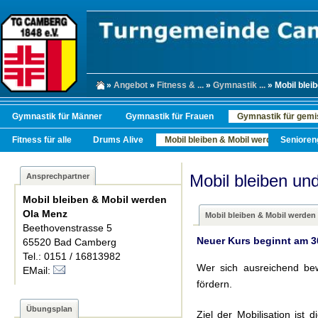
»
Angebot
»
Fitness & ...
»
Gymnastik ...
» Mobil bleib
Gymnastik für Männer
Gymnastik für Frauen
Gymnastik für gemi
Fitness für alle
Drums Alive
Mobil bleiben & Mobil werden
Senioren
Mobil bleiben un
Ansprechpartner
Mobil bleiben & Mobil werden
Ola Menz
Mobil bleiben & Mobil werden
Beethovenstrasse 5
Neuer Kurs beginnt am 3
65520 Bad Camberg
Tel.: 0151 / 16813982
Wer sich ausreichend be
EMail:
fördern.
Übungsplan
Ziel der Mobilisation is