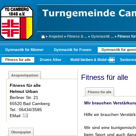
»
Angebot
»
Fitness & ...
»
Gymnastik ...
» Fitness für
Gymnastik für Männer
Gymnastik für Frauen
Gymnastik für gemi
Fitness für alle
Drums Alive
Mobil bleiben & Mobil werden
Senioren
Fitness für alle
Ansprechpartner
Fitness für alle
Helmut Urban
Fitness für alle
Berliner Str. 21
Wir brauchen Verstärkun
65520 Bad Camberg
Tel.: 06434/3585
Hilfe wir brauchen Verstärk
EMail:
Wir sind eine buntgemisch
Übungsplan
beim Sport und auch danac