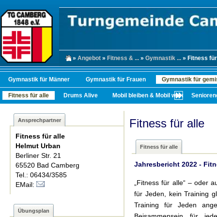
»
Angebot
»
Fitness & ...
»
Gymnastik ...
» Fitness für
Gymnastik für Männer
Gymnastik für Frauen
Gymnastik für gemi
Fitness für alle
Drums Alive
Mobil bleiben & Mobil werden
Senioren
Fitness für alle
Ansprechpartner
Fitness für alle
Helmut Urban
Fitness für alle
Berliner Str. 21
Jahresbericht 2022 - Fitn
65520 Bad Camberg
Tel.: 06434/3585
„Fitness für alle“ – oder
EMail:
für Jeden, kein Training 
Training für Jeden ange
Übungsplan
Beisammensein für jed