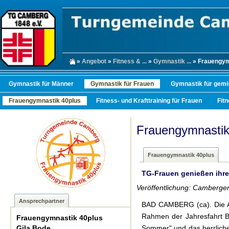
»
Angebot
»
Fitness & ...
»
Gymnastik ...
» Frauengym
Gymnastik für Männer
Gymnastik für Frauen
Gymnastik für gemi
Frauengymnastik 40plus
Fitness- und Krafttraining für Frauen
Fit
Frauengymnastik
Frauengymnastik 40plus
TG-Frauen genießen ihre
Veröffentlichung: Camberger
Ansprechpartner
BAD CAMBERG (ca). Die A
Rahmen der Jahresfahrt Ba
Frauengymnastik 40plus
Gila Bode
Sommer" und das herrliche