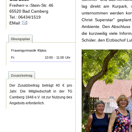
Freiherr-v.-Stein-Str. 46
lag direkt am Kurpark,
65520 Bad Camberg
unternommen werden konn
Tel.: 06434/1519
Christ Superstar" geplan
EMail:
Ambiente. Den Abschluss d
die kurzweilig viele Info
Übungsplan
Schüler, den Erzbischof Lul
Frauengymnastik 40plus
Fr.
10:00
-
11:00
Uhr
Zusatzbeitrag
Der Zusatzbeitrag beträgt 40 € pro
Jahr. Die Mitgliedschaft in der TG
Camberg 1848 e.V. ist zur Nutzung des
Angebots erforderlich.