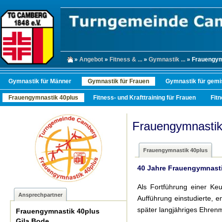
»
Angebot
»
Fitness & ...
»
Gymnastik ...
» Frauengym
Gymnastik für Männer
Gymnastik für Frauen
Gymnastik für gemi
Frauengymnastik 40plus
Fitness- und Krafttraining für Frauen
Fit
Frauengymnastik
Frauengymnastik 40plus
40 Jahre Frauengymnasti
Als Fortführung einer K
Ansprechpartner
Aufführung einstudierte, 
später langjähriges Ehren
Frauengymnastik 40plus
Gila Bode