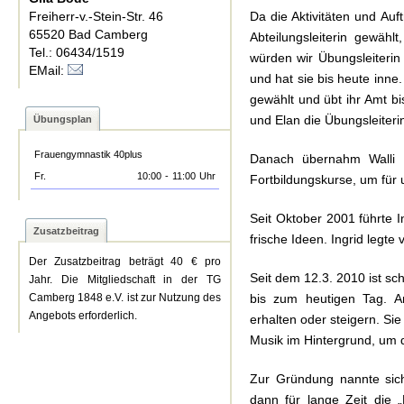
Freiherr-v.-Stein-Str. 46
Da die Aktivitäten und Au
65520 Bad Camberg
Abteilungsleiterin gewähl
Tel.: 06434/1519
würden wir Übungsleiterin
EMail:
und hat sie bis heute inne
gewählt und übt ihr Amt bi
und Elan die Übungsleiteri
Übungsplan
Frauengymnastik 40plus
Danach übernahm Walli K
Fr.
10:00
-
11:00
Uhr
Fortbildungskurse, um für
Seit Oktober 2001 führte 
Zusatzbeitrag
frische Ideen. Ingrid legt
Der Zusatzbeitrag beträgt 40 € pro
Seit dem 12.3. 2010 ist sc
Jahr. Die Mitgliedschaft in der TG
bis zum heutigen Tag. A
Camberg 1848 e.V. ist zur Nutzung des
Angebots erforderlich.
erhalten oder steigern. Sie
Musik im Hintergrund, um d
Zur Gründung nannte sich
dann für lange Zeit die 