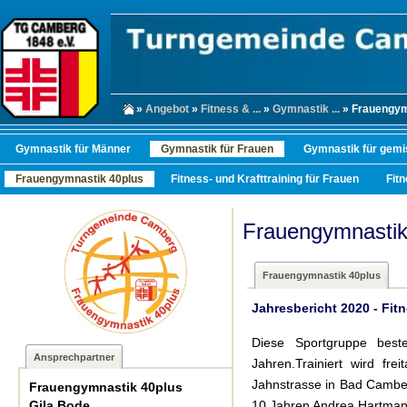
»
Angebot
»
Fitness & ...
»
Gymnastik ...
» Frauengym
Gymnastik für Männer
Gymnastik für Frauen
Gymnastik für gemi
Frauengymnastik 40plus
Fitness- und Krafttraining für Frauen
Fit
Frauengymnastik
Frauengymnastik 40plus
Jahresbericht 2020 - Fit
Diese Sportgruppe bes
Ansprechpartner
Jahren.Trainiert wird f
Jahnstrasse in Bad Camberg
Frauengymnastik 40plus
Gila Bode
10 Jahren Andrea Hartman