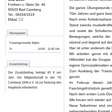
Freiherr-v.-Stein-Str. 46
Die ganze Übungsstunde wi
65520 Bad Camberg
70er Jahren und ganz bes
Tel.: 06434/1519
Nach einer Aufwärmphase fü
EMail:
Stand zwecks muskelkräft
und sowie die Schulterm
Übungsplan
Bewegungen, welche der kö
sitzend und liegend auf d
Frauengymnastik 40plus
Hier ist unter anderem di
Fr.
10:00
-
11:00
Uhr
Wir arbeiten gerne mit 
Hilfsmittel hat die Grupp
Zusatzbeitrag
eigene Gymnastikmatten w
Zum Ausklang der Trainin
Der Zusatzbeitrag beträgt 40 € pro
geruht.
Jahr. Die Mitgliedschaft in der TG
Im Februar diesen Jah
Camberg 1848 e.V. ist zur Nutzung des
Angebots erforderlich.
Faschingsfrühstück genieß
Nach dem ersten Lock-Down
Alle freuen sich wieder au
Neue Teilnehmer sind im
nebenstehendem Kontakt a