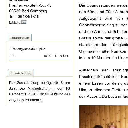
Freiherr-v.-Stein-Str. 46
Die Übungsstunden werden 
65520 Bad Camberg
den 60er und 70er Jahren
Tel.: 06434/1519
Aufgewärmt wird von K
EMail:
Ganzkörpertraining zu seh
und die Arm- und Schulterm
Brasils sowie der große G
Übungsplan
stabilisierenden Fähig
Frauengymnastik 40plus
Gymnastikmatte. Nun kom
Fr.
10:00
-
11:00
Uhr
letzen 10 Minuten im Liege
Außerhalb der Trainin
Zusatzbeitrag
Faschingsfrühstück im Ku
einem Essen vor den groß
Der Zusatzbeitrag beträgt 40 € pro
Jahr. Die Mitgliedschaft in der TG
Ulm, zu diversen Treffen 
Camberg 1848 e.V. ist zur Nutzung des
der Pizzeria Da Luca in Nie
Angebots erforderlich.