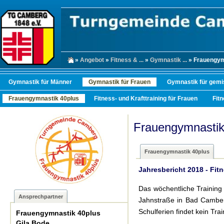
»
Angebot
»
Fitness & ...
»
Gymnastik ...
» Frauengym
Gymnastik für Männer
Gymnastik für Frauen
Gymnastik für gemi
Frauengymnastik 40plus
Fitness- und Krafttraining für Frauen
Fit
Frauengymnastik
Frauengymnastik 40plus
Jahresbericht 2018 - Fit
Das wöchentliche Training f
Ansprechpartner
Jahnstraße in Bad Camber
Schulferien findet kein Trai
Frauengymnastik 40plus
Gila Bode