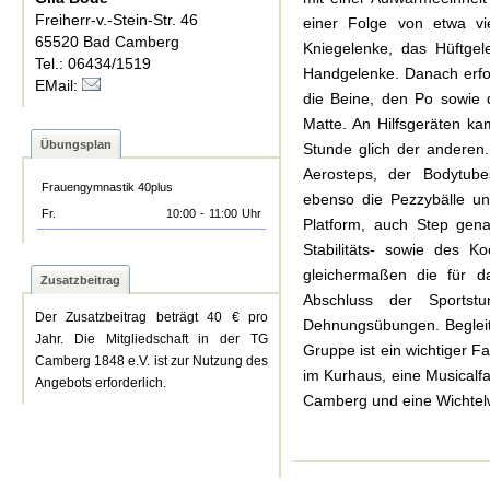
Freiherr-v.-Stein-Str. 46
einer Folge von etwa v
65520 Bad Camberg
Kniegelenke, das Hüftgel
Tel.: 06434/1519
Handgelenke. Danach erfol
EMail:
die Beine, den Po sowie 
Matte. An Hilfsgeräten ka
Übungsplan
Stunde glich der anderen.
Aerosteps, der Bodytub
Frauengymnastik 40plus
ebenso die Pezzybälle un
Fr.
10:00
-
11:00
Uhr
Platform, auch Step gen
Stabilitäts- sowie des 
gleichermaßen die für d
Zusatzbeitrag
Abschluss der Sports
Der Zusatzbeitrag beträgt 40 € pro
Dehnungsübungen. Begleite
Jahr. Die Mitgliedschaft in der TG
Gruppe ist ein wichtiger 
Camberg 1848 e.V. ist zur Nutzung des
im Kurhaus, eine Musicalf
Angebots erforderlich.
Camberg und eine Wichtelw