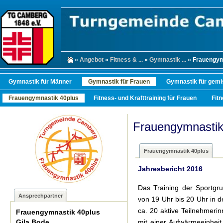
»
Angebot
»
Fitness & ...
»
Gymnastik ...
» Frauengym
Gymnastik für Männer
Gymnastik für Frauen
Gymnastik für gemi
Frauengymnastik 40plus
Fitness- und Krafttraining für Frauen
Fit
Frauengymnastik
Frauengymnastik 40plus
Jahresbericht 2016
Das Training der Sportgru
Ansprechpartner
von 19 Uhr bis 20 Uhr in d
ca. 20 aktive Teilnehmeri
Frauengymnastik 40plus
Gila Bode
mit einer Aufwärmeeinheit