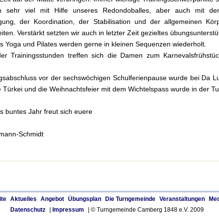
n sehr viel mit Hilfe unseres Redondoballes, aber auch mit de
igung, der Koordination, der Stabilisation und der allgemeinen K
ten. Verstärkt setzten wir auch in letzter Zeit gezieltes übungsunterst
s Yoga und Pilates werden gerne in kleinen Sequenzen wiederholt.
er Trainingsstunden treffen sich die Damen zum Karnevalsfrühst
gsabschluss vor der sechswöchigen Schulferienpause wurde bei Da Luc
 Türkei und die Weihnachtsfeier mit dem Wichtelspass wurde in der Tur
s buntes Jahr freut sich euere
tmann-Schmidt
ite
Aktuelles
Angebot
Übungsplan
Die Turngemeinde
Veranstaltungen
Med
Datenschutz
|
Impressum
| © Turngemeinde Camberg 1848 e.V. 2009