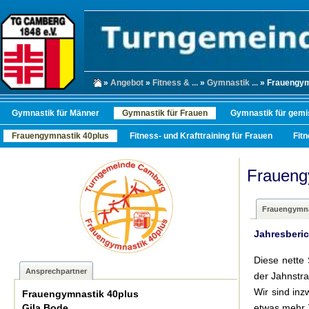
»
Angebot
»
Fitness & ...
»
Gymnastik ...
» Frauengym
Gymnastik für Männer
Gymnastik für Frauen
Gymnastik für gemi
Frauengymnastik 40plus
Fitness- und Krafttraining für Frauen
Fit
Fraueng
Frauengymna
Jahresberic
Diese nette
Ansprechpartner
der Jahnstra
Wir sind inz
Frauengymnastik 40plus
Gila Bode
etwas mehr Z