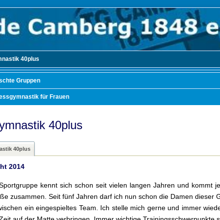
nastik 40plus
schte Gruppen
nessgymnastik für Frauen
ymnastik 40plus
stik 40plus
ht 2014
 Sportgruppe kennt sich schon seit vielen langen Jahren und kommt j
ße zusammen. Seit fünf Jahren darf ich nun schon die Damen dieser Gr
wischen ein eingespieltes Team. Ich stelle mich gerne und immer wied
eit auf der Matte verbringen. Immer wichtige Trainingsschwerpunkte st