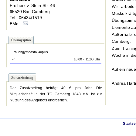
Freiherr-v.-Stein-Str. 46
Wir arbeite
65520 Bad Camberg
Muskelkräft
Tel.: 06434/1519
Übungseinhei
EMail:
Elemente au
Außerhalb d
Übungsplan
Camberg.
Zum Trainin
Frauengymnastik 40plus
Woche in die
Fr.
10:00
-
11:00
Uhr
Auf ein neue
Zusatzbeitrag
Andrea Har
Der Zusatzbeitrag beträgt 40 € pro Jahr. Die
Mitgliedschaft in der TG Camberg 1848 e.V. ist zur
Nutzung des Angebots erforderlich.
Startse