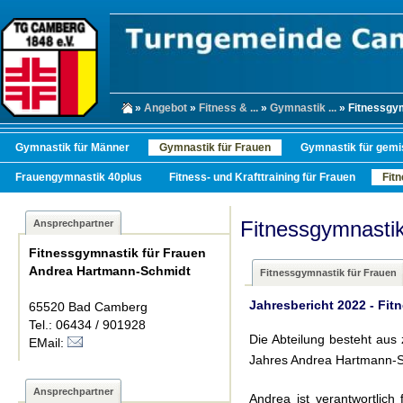
»
Angebot
»
Fitness & ...
»
Gymnastik ...
» Fitnessgym
Gymnastik für Männer
Gymnastik für Frauen
Gymnastik für gemi
Frauengymnastik 40plus
Fitness- und Krafttraining für Frauen
Fit
Fitnessgymnastik
Ansprechpartner
Fitnessgymnastik für Frauen
Andrea Hartmann-Schmidt
Fitnessgymnastik für Frauen
Jahresbericht 2022 - Fit
65520 Bad Camberg
Tel.: 06434 / 901928
Die Abteilung besteht aus 
EMail:
Jahres Andrea Hartmann-S
Ansprechpartner
Andrea ist verantwortlic