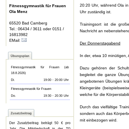
20:20 Uhr, während Ola in
Fitnessgymnastik für Frauen
Ola Menz
Uhr zuständig ist.
65520 Bad Camberg
Trainingsort ist die gr
Tel.: 06434 / 3611 oder 0151 /
Nachricht an nebenstehen
16813982
EMail:
Der Donnerstagabend
In der, etwa 10 minütigen,
Übungsplan
Fitnessgymnastik für Frauen (ab
Dazu gehören der Schulte
18.8.2026)
begleitet die ganze Übung
Di.
19:00
-
20:00
Uhr
angebotenen Übungen kräf
Kleingeräte (beispielsweis
Fitnessgymnastik für Frauen
welche für die Körperstabili
Do.
19:30
-
20:30
Uhr
Durch das vielfältige Trai
sondern auch das Körperbe
Zusatzbeitrag
mit einbezogen wird.
Der Zusatzbeitrag beträgt 50 € pro
Jahr. Die Mitgliedschaft in der TG