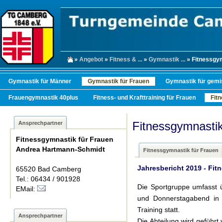
»
Angebot
»
Fitness & ...
»
Gymnastik ...
» Fitnessgym
Gymnastik für Männer
Gymnastik für Frauen
Gymnastik für gemi
Frauengymnastik 40plus
Fitness- und Krafttraining für Frauen
Fit
Fitnessgymnastik
Ansprechpartner
Fitnessgymnastik für Frauen
Andrea Hartmann-Schmidt
Fitnessgymnastik für Frauen
Jahresbericht 2019 - Fit
65520 Bad Camberg
Tel.: 06434 / 901928
Die Sportgruppe umfasst ü
EMail:
und Donnerstagabend in 
Training statt.
Ansprechpartner
Die Abteilung wird geführt