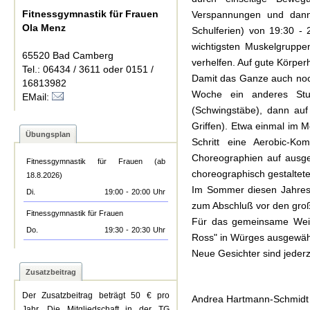
Fitnessgymnastik für Frauen
Verspannungen und dann
Ola Menz
Schulferien) von 19:30 -
wichtigsten Muskelgrupp
65520 Bad Camberg
verhelfen. Auf gute Körperh
Tel.: 06434 / 3611 oder 0151 /
Damit das Ganze auch noc
16813982
Woche ein anderes Stun
EMail:
(Schwingstäbe), dann auf
Griffen). Etwa einmal im M
Übungsplan
Schritt eine Aerobic-K
Choreographien auf ausge
Fitnessgymnastik für Frauen (ab
choreographisch gestaltete
18.8.2026)
Im Sommer diesen Jahres f
Di.
19:00
-
20:00
Uhr
zum Abschluß vor den groß
Fitnessgymnastik für Frauen
Für das gemeinsame Weih
Do.
19:30
-
20:30
Uhr
Ross" in Würges ausgewähl
Neue Gesichter sind jederz
Zusatzbeitrag
Der Zusatzbeitrag beträgt 50 € pro
Andrea Hartmann-Schmidt
Jahr. Die Mitgliedschaft in der TG