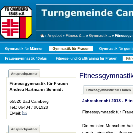
»
Angebot
»
Fitness & ...
»
Gymnastik ...
» Fitnessgym
Gymnastik für Männer
Gymnastik für Frauen
Gymnastik für gemi
Frauengymnastik 40plus
Fitness- und Krafttraining für Frauen
Fit
Fitnessgymnastik
Ansprechpartner
Fitnessgymnastik für Frauen
Andrea Hartmann-Schmidt
Fitnessgymnastik für Frauen
Jahresbericht 2013 - Fit
65520 Bad Camberg
Tel.: 06434 / 901928
Fitnessgymnastik für Frau
EMail:
Die meisten Menschen habe
Ansprechpartner
durch einseitige Bewe