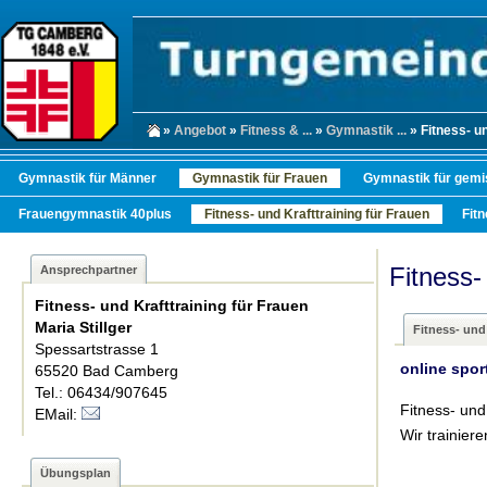
»
Angebot
»
Fitness & ...
»
Gymnastik ...
» Fitness- und
Gymnastik für Männer
Gymnastik für Frauen
Gymnastik für gemi
Frauengymnastik 40plus
Fitness- und Krafttraining für Frauen
Fit
Fitness-
Ansprechpartner
Fitness- und Krafttraining für Frauen
Maria Stillger
Fitness- und
Spessartstrasse 1
online spor
65520 Bad Camberg
Tel.: 06434/907645
Fitness- und
EMail:
Wir trainier
Übungsplan