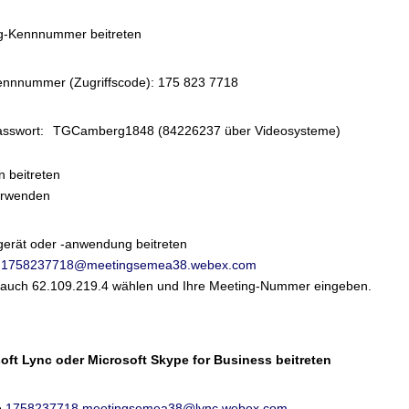
ng-Kennnummer beitreten
ennnummer (Zugriffscode): 175 823 7718
sswort:
TGCamberg1848 (84226237 über Videosysteme)
n beitreten
erwenden
gerät oder -anwendung beitreten
e
1758237718@meetingsemea38.webex.com
 auch 62.109.219.4 wählen und Ihre Meeting-Nummer eingeben.
oft Lync oder Microsoft Skype for Business beitreten
e
1758237718.meetingsemea38@lync.webex.com