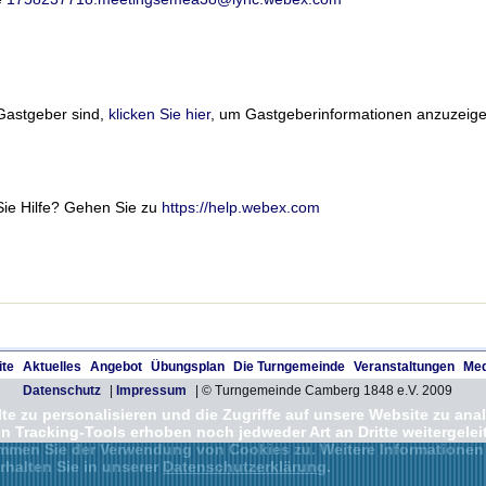
Gastgeber sind,
klicken Sie hier
, um Gastgeberinformationen anzuzeige
ie Hilfe? Gehen Sie zu
https://help.webex.com
ite
Aktuelles
Angebot
Übungsplan
Die Turngemeinde
Veranstaltungen
Med
Datenschutz
|
Impressum
| © Turngemeinde Camberg 1848 e.V. 2009
e zu personalisieren und die Zugriffe auf unsere Website zu anal
Tracking-Tools erhoben noch jedweder Art an Dritte weitergeleit
immen Sie der Verwendung von Cookies zu. Weitere Informationen
rhalten Sie in unserer
Datenschutzerklärung
.