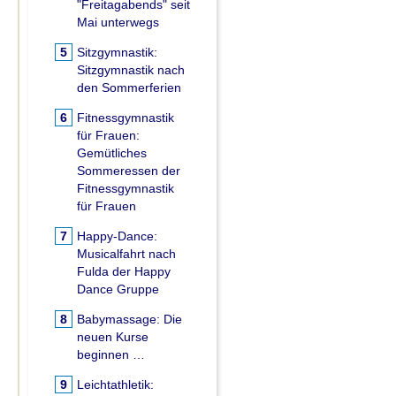
"Freitagabends" seit
Mai unterwegs
5
Sitzgymnastik:
Sitzgymnastik nach
den Sommerferien
6
Fitnessgymnastik
für Frauen:
Gemütliches
Sommeressen der
Fitnessgymnastik
für Frauen
7
Happy-Dance:
Musicalfahrt nach
Fulda der Happy
Dance Gruppe
8
Babymassage:
Die
neuen Kurse
beginnen …
9
Leichtathletik: