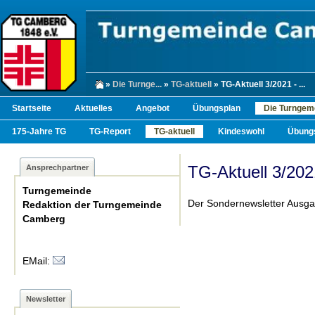
»
Die Turnge...
»
TG-aktuell
» TG-Aktuell 3/2021 - ...
Startseite
Aktuelles
Angebot
Übungsplan
Die Turngem
175-Jahre TG
TG-Report
TG-aktuell
Kindeswohl
Übungs
TG-Aktuell 3/202
Ansprechpartner
Turngemeinde
Der Sondernewsletter Ausg
Redaktion der Turngemeinde
Camberg
EMail:
Newsletter