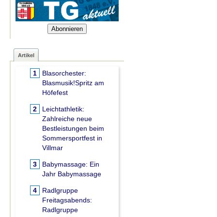
Abonnieren
Artikel
1
Blasorchester:
Blasmusik!Spritz am
Höfefest
2
Leichtathletik:
Zahlreiche neue
Bestleistungen beim
Sommersportfest in
Villmar
3
Babymassage:
Ein
Jahr Babymassage
4
Radlgruppe
Freitagsabends:
Radlgruppe