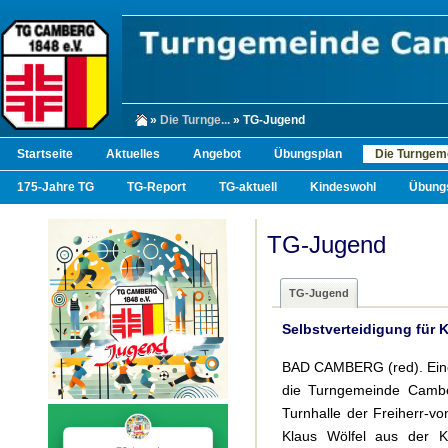
»
Die Turnge...
» TG-Jugend
Startseite
Aktuelles
Angebot
Übungsplan
Die Turngem
175-Jahre TG
TG-Report
TG-aktuell
Kindeswohl
Übungs
TG-Jugend
TG-Jugend
Selbstverteidigung für 
BAD CAMBERG (red). Einen
die Turngemeinde Cambe
Turnhalle der Freiherr-vo
Klaus Wölfel aus der K