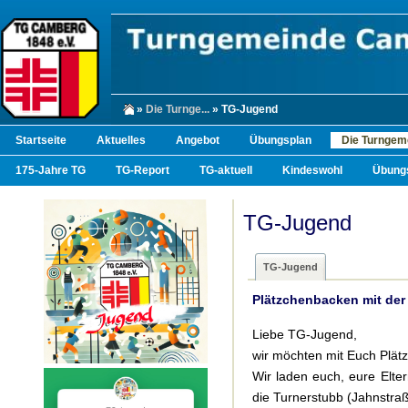
»
Die Turnge...
» TG-Jugend
Startseite
Aktuelles
Angebot
Übungsplan
Die Turngem
175-Jahre TG
TG-Report
TG-aktuell
Kindeswohl
Übungs
TG-Jugend
TG-Jugend
Plätzchenbacken mit der
Liebe TG-Jugend,
wir möchten mit Euch Plä
Wir laden euch, eure El
die Turnerstubb (Jahnstraß