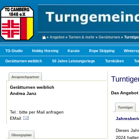
»
Angebot
»
Turnen & mehr
»
Gerätturnen
» Turntige
TG-Studio
Hobby Horsing
Karate
Rope Skipping
Winters
Gerätturnen weiblich
50 Jahre Leistungsriege
Turnküken
Tu
Turntige
Ansprechpartner
Gerätturnen weiblich
Das Angebot 
Andrea Janz
Turntiger
Tel.: bitte per Mail anfragen
EMail:
Jahresberi
Dieses Jahr
Übungsplan
2024 hatten