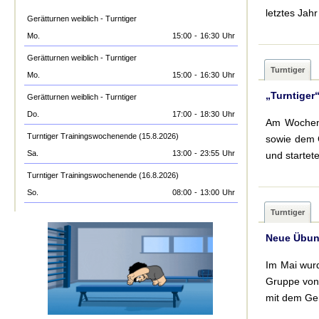
letztes Jah
Gerätturnen weiblich - Turntiger
Mo.
15:00
-
16:30
Uhr
Gerätturnen weiblich - Turntiger
Turntiger
Mo.
15:00
-
16:30
Uhr
„Turntiger
Gerätturnen weiblich - Turntiger
Do.
17:00
-
18:30
Uhr
Am Wochenen
Turntiger Trainingswochenende (15.8.2026)
sowie dem G
Sa.
13:00
-
23:55
Uhr
und startet
Turntiger Trainingswochenende (16.8.2026)
So.
08:00
-
13:00
Uhr
Turntiger
Neue Übung
Im Mai wurd
Gruppe von 
mit dem Ger