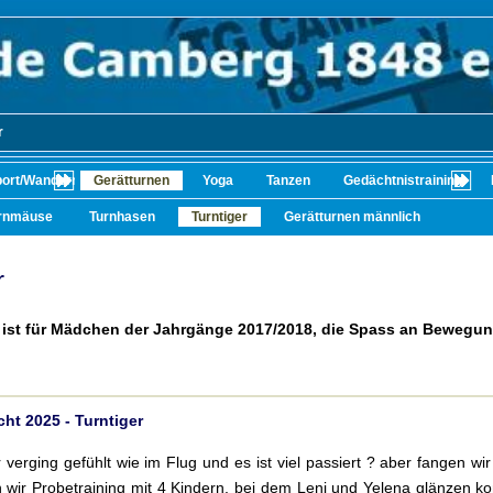
r
port/Wandern/Radfahren
Gerätturnen
Yoga
Tanzen
Gedächtnistraining
rnmäuse
Turnhasen
Turntiger
Gerätturnen männlich
r
ist für Mädchen der Jahrgänge 2017/2018, die Spass an Bewegu
cht 2025 - Turntiger
 verging gefühlt wie im Flug und es ist viel passiert ? aber fangen w
 wir Probetraining mit 4 Kindern, bei dem Leni und Yelena glänzen k