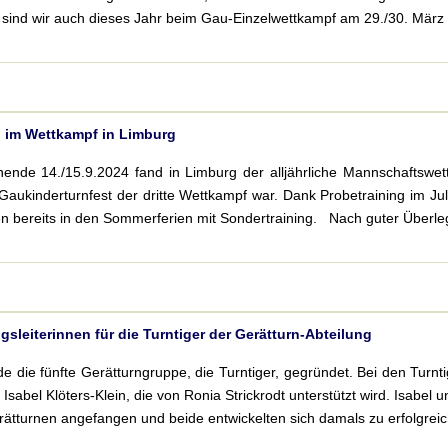
r sind wir auch dieses Jahr beim Gau-Einzelwettkampf am 29./30. März 2
“ im Wettkampf in Limburg
de 14./15.9.2024 fand in Limburg der alljährliche Mannschaftswettk
aukinderturnfest der dritte Wettkampf war. Dank Probetraining im J
en bereits in den Sommerferien mit Sondertraining. Nach guter Überlegu
sleiterinnen für die Turntiger der Gerätturn-Abteilung
e die fünfte Gerätturngruppe, die Turntiger, gegründet. Bei den Turn
Isabel Klöters-Klein, die von Ronia Strickrodt unterstützt wird. Isabe
ätturnen angefangen und beide entwickelten sich damals zu erfolgreich