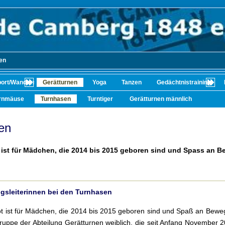
en
port/Wandern/Radfahren
Gerätturnen
Yoga
Tanzen
Gedächtnistraining
rnmäuse
Turnhasen
Turntiger
Gerätturnen männlich
en
ist für Mädchen, die 2014 bis 2015 geboren sind und Spass an
sleiterinnen bei den Turnhasen
t ist für Mädchen, die 2014 bis 2015 geboren sind und Spaß an Bewe
uppe der Abteilung Gerätturnen weiblich, die seit Anfang November 2