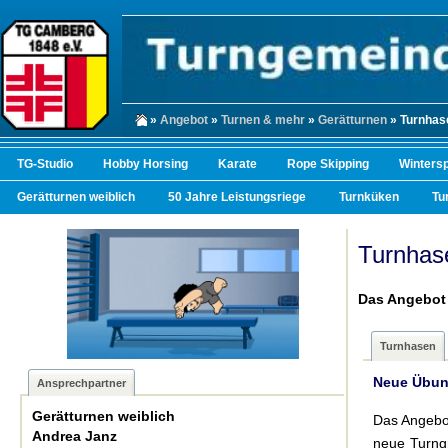
»
Angebot
»
Turnen & mehr
»
Gerätturnen
» Turnhas
TG-Studio
Hobby Horsing
Karate
Rope Skipping
Winters
Gerätturnen weiblich
50 Jahre Leistungsriege
Turnküken
Tu
Turnhas
Das Angebot 
Turnhasen
Neue Übung
Ansprechpartner
Gerätturnen weiblich
Das Angebo
Andrea Janz
neue Turngr