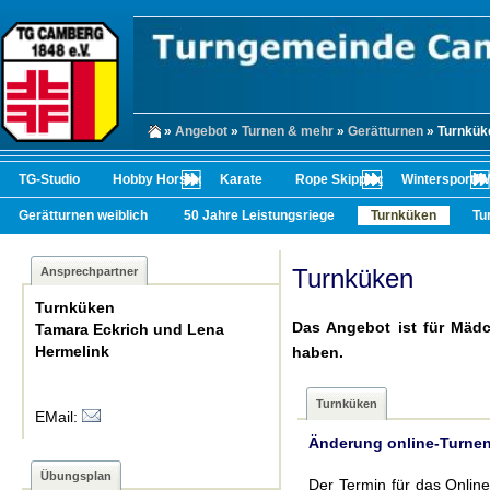
»
Angebot
»
Turnen & mehr
»
Gerätturnen
» Turnkük
TG-Studio
Hobby Horsing
Karate
Rope Skipping
Wintersport/
Gerätturnen weiblich
50 Jahre Leistungsriege
Turnküken
Tu
Turnküken
Ansprechpartner
Turnküken
Das Angebot ist für Mäd
Tamara Eckrich und Lena
Hermelink
haben.
Turnküken
EMail:
Änderung online-Turnen
Übungsplan
Der Termin für das Onlin