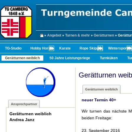
»
Angebot
»
Turnen & mehr
»
Gerätturnen
» Gerättur
TG-Studio
Hobby Horsing
Karate
Rope Skipping
Wintersport/
Gerätturnen weiblich
50 Jahre Leistungsriege
Turnküken
Tu
Gerätturnen weib
Gerätturnen weiblich
neuer Termin 40+
Ansprechpartner
Wir turnen das nächste M
Gerätturnen weiblich
beiden Freitage:
Andrea Janz
23. September 2016