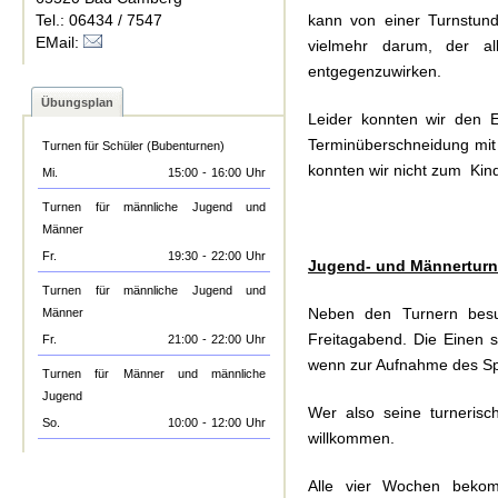
Tel.: 06434 / 7547
kann von einer Turnstun
EMail:
vielmehr darum, der a
entgegenzuwirken.
Übungsplan
Leider konnten wir den E
Terminüberschneidung mit
Turnen für Schüler (Bubenturnen)
konnten wir nicht zum Kind
Mi.
15:00
-
16:00
Uhr
Turnen für männliche Jugend und
Männer
Fr.
19:30
-
22:00
Uhr
Jugend- und Männertur
Turnen für männliche Jugend und
Neben den Turnern besu
Männer
Freitagabend. Die Einen 
Fr.
21:00
-
22:00
Uhr
wenn zur Aufnahme des Spo
Turnen für Männer und männliche
Jugend
Wer also seine turnerisch
So.
10:00
-
12:00
Uhr
willkommen.
Alle vier Wochen bek