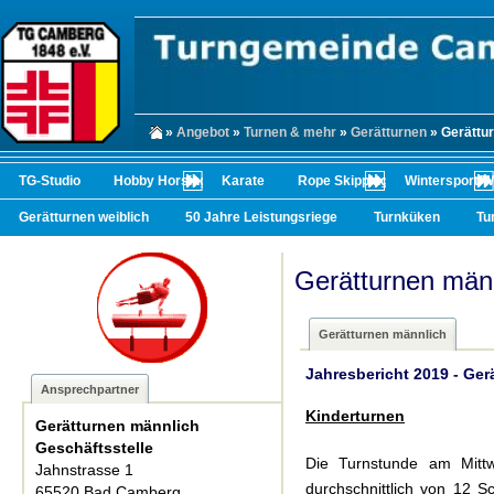
»
Angebot
»
Turnen & mehr
»
Gerätturnen
» Gerättu
TG-Studio
Hobby Horsing
Karate
Rope Skipping
Wintersport/
Gerätturnen weiblich
50 Jahre Leistungsriege
Turnküken
Tu
Gerätturnen män
Gerätturnen männlich
Jahresbericht 2019 - Ger
Ansprechpartner
Kinderturnen
Gerätturnen männlich
Geschäftsstelle
Die Turnstunde am Mitt
Jahnstrasse 1
durchschnittlich von 12 Sc
65520 Bad Camberg