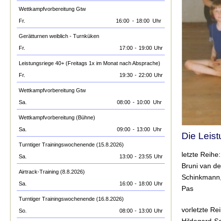
Wettkampfvorbereitung Gtw
Fr.
16:00
-
18:00
Uhr
Gerätturnen weiblich - Turnküken
Fr.
17:00
-
19:00
Uhr
Leistungsriege 40+ (Freitags 1x im Monat nach Absprache)
Fr.
19:30
-
22:00
Uhr
Wettkampfvorbereitung Gtw
Sa.
08:00
-
10:00
Uhr
Wettkampfvorbereitung (Bühne)
Sa.
09:00
-
13:00
Uhr
Die Leis
Turntiger Trainingswochenende (15.8.2026)
letzte Reihe:
Sa.
13:00
-
23:55
Uhr
Bruni van de
Airtrack-Training (8.8.2026)
Schinkmann, 
Sa.
16:00
-
18:00
Uhr
Pas
Turntiger Trainingswochenende (16.8.2026)
vorletzte Re
So.
08:00
-
13:00
Uhr
Hildegard S