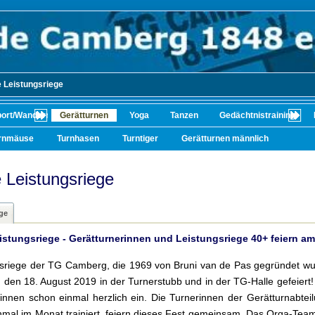
 Leistungsriege
port/Wandern/Radfahren
Gerätturnen
Yoga
Tanzen
Gedächtnistraining
rnmäuse
Turnhasen
Turntiger
Gerätturnen männlich
 Leistungsriege
ge
istungsriege - Gerätturnerinnen und Leistungsriege 40+ feiern a
sriege der TG Camberg, die 1969 von Bruni van de Pas gegründet wurd
den 18. August 2019 in der Turnerstubb und in der TG-Halle gefeiert!
innen schon einmal herzlich ein. Die Turnerinnen der Gerätturnabteil
nmal im Monat trainiert, feiern dieses Fest gemeinsam. Das Orga-Team