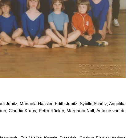
i Jupitz, Manuela Hassler, Edith Jupitz, Sybille Schütz, Angelika
nn, Claudia Kraus, Petra Rücker, Margarita Noll, Antoine van de
nousch, Eva Weller, Kerstin Dieterich, Gudrun Fiedler, Andrea