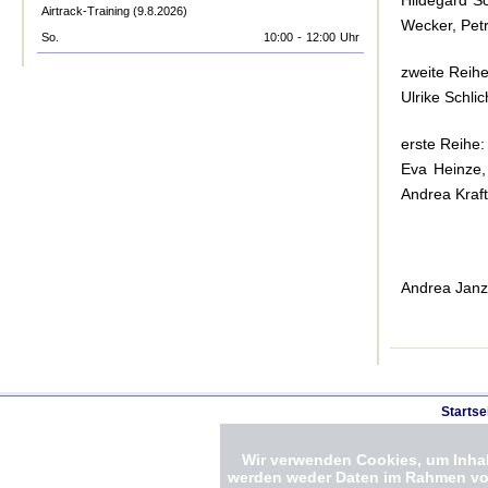
Airtrack-Training (9.8.2026)
Wecker, Petr
So.
10:00
-
12:00
Uhr
zweite Reihe
Ulrike Schli
erste Reihe:
Eva Heinze,
Andrea Kraft
Andrea Janz
Startse
Wir verwenden Cookies, um Inhalt
werden weder Daten im Rahmen von 