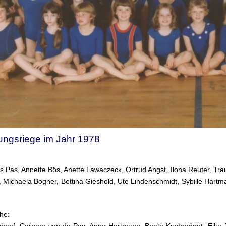
tungsriege im Jahr 1978
s Pas, Annette Bös, Anette Lawaczeck, Ortrud Angst, Ilona Reuter, Traud
Michaela Bogner, Bettina Gieshold, Ute Lindenschmidt, Sybille Hartma
ihe:
chaaf, Carmen van de Pas, Anne Hartmann, Beate Kuchenbrot, Elke Ja