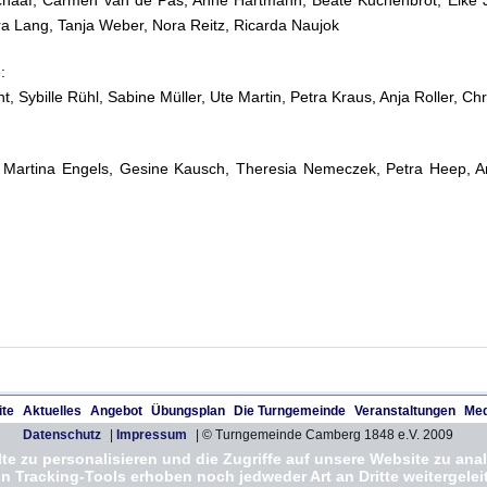
a Lang, Tanja Weber, Nora Reitz, Ricarda Naujok
:
cht, Sybille Rühl, Sabine Müller, Ute Martin, Petra Kraus, Anja Roller, 
 Martina Engels, Gesine Kausch, Theresia Nemeczek, Petra Heep, An
ite
Aktuelles
Angebot
Übungsplan
Die Turngemeinde
Veranstaltungen
Med
Datenschutz
|
Impressum
| © Turngemeinde Camberg 1848 e.V. 2009
e zu personalisieren und die Zugriffe auf unsere Website zu anal
Tracking-Tools erhoben noch jedweder Art an Dritte weitergeleit