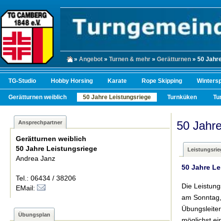
»
Angebot
»
Turnen & mehr
»
Gerätturnen
» 50 Jahre
TG-Studio
Hobby Horsing
Karate
Rope Skipping
Winters
Gerätturnen weiblich
50 Jahre Leistungsriege
Turnküken
Tu
50 Jahre
Ansprechpartner
Gerätturnen weiblich
50 Jahre Leistungsriege
Leistungsrie
Andrea Janz
50 Jahre Le
Tel.: 06434 / 38206
Die Leistung
EMail:
am Sonntag, 
Übungsleiter
Übungsplan
möglichst ei