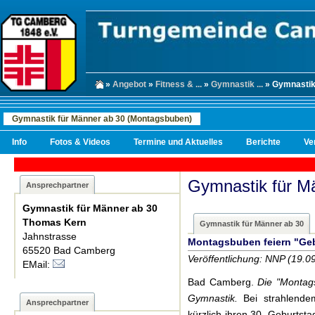
»
Angebot
»
Fitness & ...
»
Gymnastik ...
» Gymnastik 
Gymnastik für Männer ab 30 (Montagsbuben)
Info
Fotos & Videos
Termine und Aktuelles
Berichte
Ve
Gymnastik für M
Ansprechpartner
Gymnastik für Männer ab 30
Thomas Kern
Gymnastik für Männer ab 30
Jahnstrasse
Montagsbuben feiern "Ge
65520 Bad Camberg
Veröffentlichung: NNP (19.0
EMail:
Bad Camberg.
Die "Montag
Gymnastik.
Bei strahlende
Ansprechpartner
kürzlich ihren 30. Geburtsta