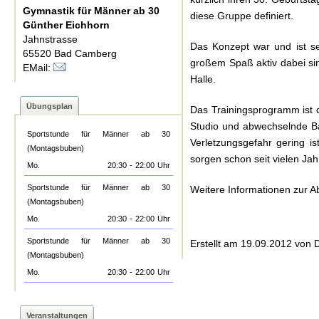
Gymnastik für Männer ab 30
diese Gruppe definiert.
Günther Eichhorn
Jahnstrasse
Das Konzept war und ist se
65520 Bad Camberg
großem Spaß aktiv dabei sin
EMail:
Halle.
Übungsplan
Das Trainingsprogramm ist d
Studio und abwechselnde Bal
Sportstunde für Männer ab 30
Verletzungsgefahr gering i
(Montagsbuben)
sorgen schon seit vielen J
Mo.
20:30
-
22:00
Uhr
Sportstunde für Männer ab 30
Weitere Informationen zur Ab
(Montagsbuben)
Mo.
20:30
-
22:00
Uhr
Sportstunde für Männer ab 30
Erstellt am 19.09.2012 von 
(Montagsbuben)
Mo.
20:30
-
22:00
Uhr
Veranstaltungen