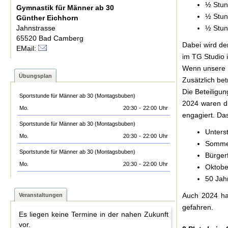
½ Stun
Gymnastik für Männer ab 30
½ Stun
Günther Eichhorn
Jahnstrasse
½ Stun
65520 Bad Camberg
Dabei wird de
EMail:
im TG Studio 
Wenn unsere Ü
Übungsplan
Zusätzlich bet
Die Beteiligun
Sportstunde für Männer ab 30 (Montagsbuben)
2024 waren di
Mo.
20:30
-
22:00
Uhr
engagiert. Da
Sportstunde für Männer ab 30 (Montagsbuben)
Unters
Mo.
20:30
-
22:00
Uhr
Sommer
Sportstunde für Männer ab 30 (Montagsbuben)
Bürgerf
Mo.
20:30
-
22:00
Uhr
Oktobe
50 Jah
Auch 2024 ha
Veranstaltungen
gefahren.
Es liegen keine Termine in der nahen Zukunft
vor.