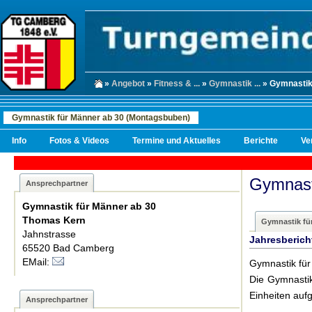
»
Angebot
»
Fitness & ...
»
Gymnastik ...
» Gymnastik 
Gymnastik für Männer ab 30 (Montagsbuben)
Info
Fotos & Videos
Termine und Aktuelles
Berichte
Ve
Gymnast
Ansprechpartner
Gymnastik für Männer ab 30
Thomas Kern
Gymnastik fü
Jahnstrasse
Jahresberich
65520 Bad Camberg
EMail:
Gymnastik fü
Die Gymnastik
Einheiten aufge
Ansprechpartner