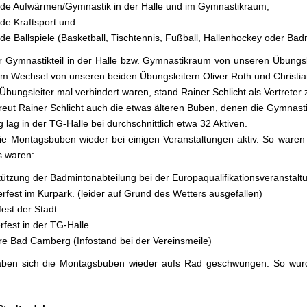
de Aufwärmen/Gymnastik in der Halle und im Gymnastikraum,
de Kraftsport und
de Ballspiele (Basketball, Tischtennis, Fußball, Hallenhockey oder Ba
r Gymnastikteil in der Halle bzw. Gymnastikraum von unseren Übungslei
im Wechsel von unseren beiden Übungsleitern Oliver Roth und Christia
bungsleiter mal verhindert waren, stand Rainer Schlicht als Vertreter 
reut Rainer Schlicht auch die etwas älteren Buben, denen die Gymnasti
g lag in der TG-Halle bei durchschnittlich etwa 32 Aktiven.
e Montagsbuben wieder bei einigen Veranstaltungen aktiv. So waren 
s waren:
tützung der Badmintonabteilung bei der Europaqualifikationsveranstaltu
fest im Kurpark. (leider auf Grund des Wetters ausgefallen)
est der Stadt
rfest in der TG-Halle
re Bad Camberg (Infostand bei der Vereinsmeile)
ben sich die Montagsbuben wieder aufs Rad geschwungen. So wurd