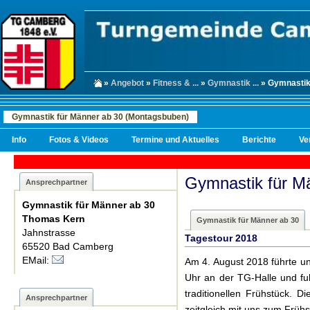
»
Angebot
»
Fitness & ...
»
Gymnastik ...
» Gymnastik 
Gymnastik für Männer ab 30 (Montagsbuben)
Info
Fotos & Videos
Termine und Aktuelles
Berichte
Ve
Gymnastik für M
Ansprechpartner
Gymnastik für Männer ab 30
Thomas Kern
Gymnastik für Männer ab 30
Jahnstrasse
Tagestour 2018
65520 Bad Camberg
EMail:
Am 4. August 2018 führte un
Uhr an der TG-Halle und f
traditionellen Frühstück.
Ansprechpartner
zeitgleich mit uns zum Frühs