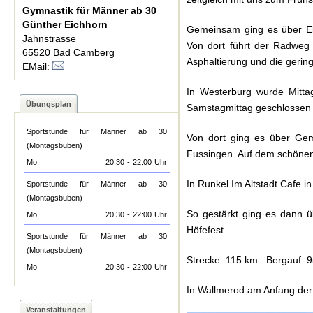
Gymnastik für Männer ab 30
Günther Eichhorn
Gemeinsam ging es über El
Jahnstrasse
Von dort führt der Radweg
65520 Bad Camberg
Asphaltierung und die geri
EMail:
In Westerburg wurde Mitta
Übungsplan
Samstagmittag geschlossen
Sportstunde für Männer ab 30
Von dort ging es über Ge
(Montagsbuben)
Fussingen. Auf dem schönen
Mo.
20:30
-
22:00
Uhr
In Runkel Im Altstadt Cafe 
Sportstunde für Männer ab 30
(Montagsbuben)
So gestärkt ging es dann 
Mo.
20:30
-
22:00
Uhr
Höfefest.
Sportstunde für Männer ab 30
(Montagsbuben)
Strecke: 115 km Bergauf: 
Mo.
20:30
-
22:00
Uhr
In Wallmerod am Anfang der 
Veranstaltungen